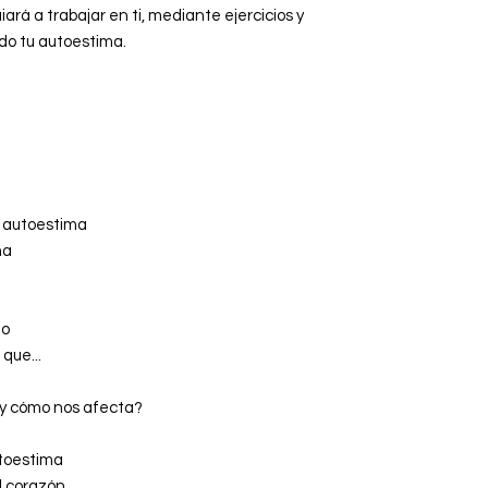
rá a trabajar en ti, mediante ejercicios y
ndo tu autoestima.
i autoestima
ma
to
que...
 y cómo nos afecta?
utoestima
l corazón