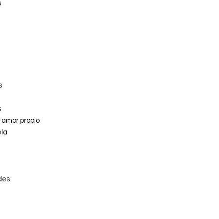
s
s
s
 amor propio
ela
des