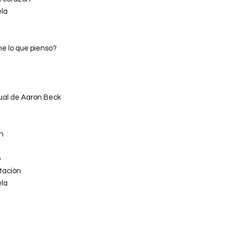
ela
e lo que pienso?
ual de Aaron Beck
ón
o
tación
ela